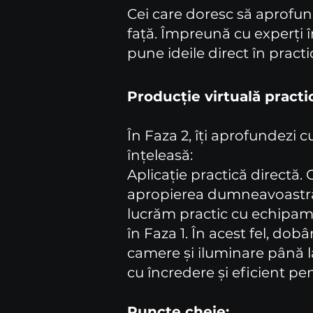
Cei care doresc să aprofund
față. Împreună cu experți în
pune ideile direct în practi
Producție virtuală practi
În Faza 2, îți aprofundezi 
înțeleasă:
Aplicație practică directă.
apropierea dumneavoastră ș
lucrăm practic cu echipame
în Faza 1. În acest fel, dobâ
camere și iluminare până la
cu încredere și eficient pen
Puncte cheie: