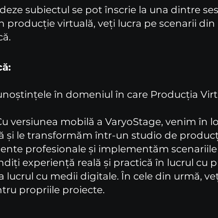
eze subiectul se pot înscrie la una dintre ses
 producție virtuală, veți lucra pe scenarii din 
că.
că:
cunoștințele în domeniul în care Producția Vir
 Cu versiunea mobilă a VaryoStage, venim în lo
i le transformăm într-un studio de producție
nte profesionale și implementăm scenariile ș
ndiți experiență reală și practică în lucrul cu p
 lucrul cu medii digitale. În cele din urmă, ve
tru propriile proiecte.