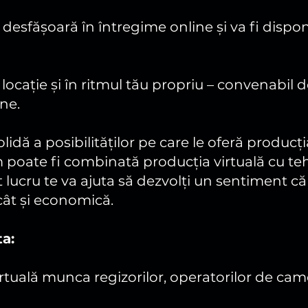
 desfășoară în întregime online și va fi disp
e locație și în ritmul tău propriu – convenabil d
ne.
idă a posibilităților pe care le oferă producți
cum poate fi combinată producția virtuală cu 
st lucru te va ajuta să dezvolți un sentiment că
 cât și economică.
ta:
uală munca regizorilor, operatorilor de came