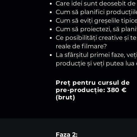
Care idei sunt deosebit de 
Cum să planifici producțiil
Cum să eviți greșelile tipic
Cum să proiectezi, să planif
Ce posibilități creative și
reale de filmare?
La sfârșitul primei faze, ve
producție și veți putea lua 
Preț pentru cursul de
pre-producție: 380 €
(brut)
Faza 2: