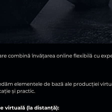
re combină învățarea online flexibilă cu exper
predăm elementele de bază ale producției virtu
ație și practic.
virtuală (la distanță):