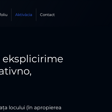
foliu
Aktivàcia
Contact
 eksplicirime
ativno,
fața locului (în apropierea