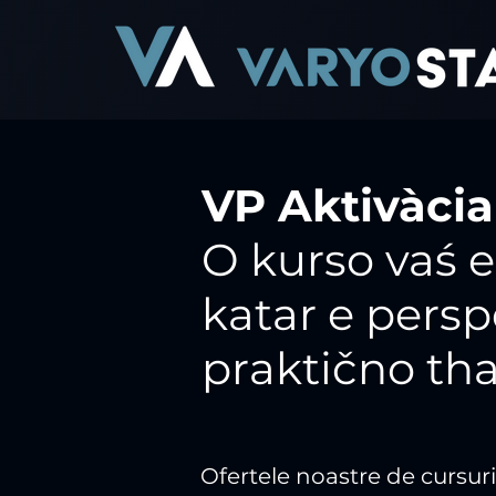
VP Aktivàcia
O kurso vaś e
katar e persp
praktično tha
Ofertele noastre de cursuri 