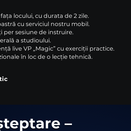
fața locului, cu durata de 2 zile.
tră cu serviciul nostru mobil.
i per sesiune de instruire.
rală a studioului.
nță live VP „Magic” cu exerciții practice.
ionale în loc de o lecție tehnică.
tic
șteptare –