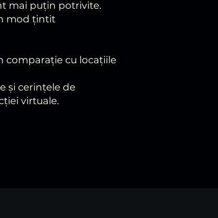
t mai puțin potrivite.
n mod țintit
în comparație cu locațiile
e și cerințele de
ției virtuale.