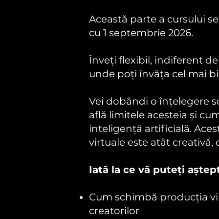
Această parte a cursului se
cu 1 septembrie 2026.
Înveți flexibil, indiferent d
unde poți învăța cel mai bi
Vei dobândi o înțelegere sol
află limitele acesteia și 
inteligență artificială. Ace
virtuale este atât creativă,
Iată la ce vă puteți aștep
Cum schimbă producția virt
creatorilor