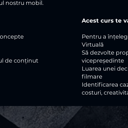
l nostru mobil.
Acest curs te va
 concepte
Pentru a înțele
Virtuală
Să dezvolte prop
ul de conținut
vicepreședinte
Luarea unei deci
filmare
Identificarea caz
costuri, creativit