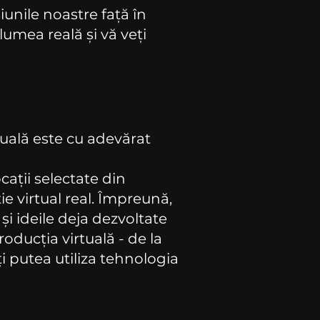
iunile noastre față în
lumea reală și vă veți
tuală este cu adevărat
cații selectate din
 virtual real. Împreună,
i ideile deja dezvoltate
roducția virtuală - de la
ți putea utiliza tehnologia