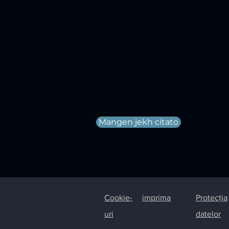
Mangen jekh citato
Cookie-
imprima
Protecția
uri
datelor