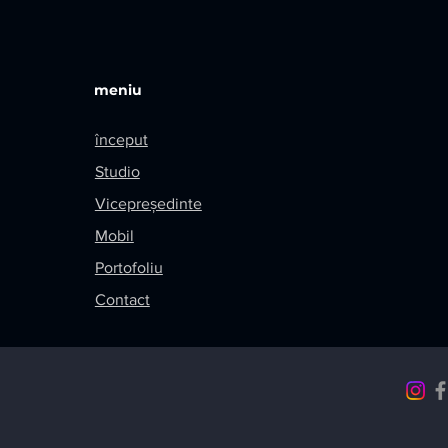
meniu
început
Studio
Vicepreședinte
Mobil
Portofoliu
Contact