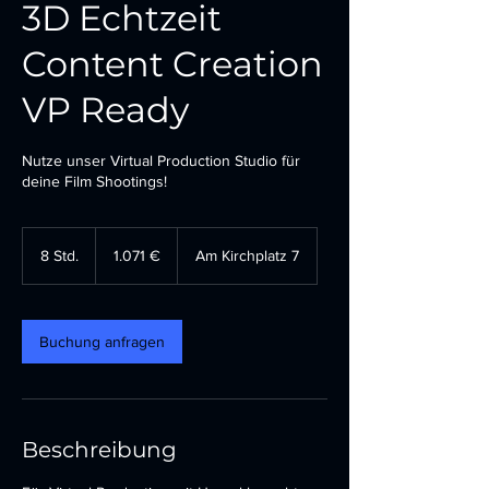
3D Echtzeit
Content Creation
VP Ready
Nutze unser Virtual Production Studio für
deine Film Shootings!
1.071
Euro
8 Std.
8
1.071 €
Am Kirchplatz 7
S
t
d
.
Buchung anfragen
Beschreibung