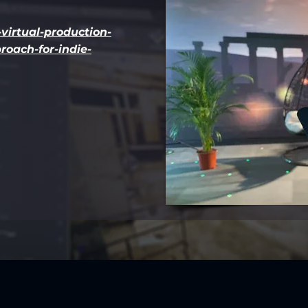
virtual-production-
roach-for-indie-